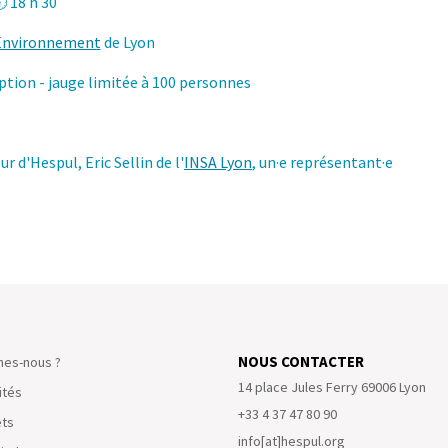
 18 h 30
'Environnement
de Lyon
iption - jauge limitée à 100 personnes
ur d'Hespul, Eric Sellin de l'
INSA Lyon
, un·e représentant·e
NOUS CONTACTER
es-nous ?
14 place Jules Ferry 69006 Lyon
ités
+33 4 37 47 80 90
ets
info[at]hespul.org